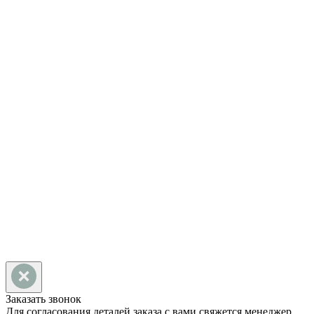
АДРЕС
424000, Республика Марий
Эл, г. Йошкар-Ола, ул.
Строителей, д. 101, офис 10
НАПИСАТЬ НАМ
Заказать звонок
Для согласования деталей заказа с вами свяжется менеджер.