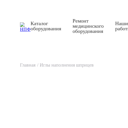
Оставить заявку
Ремонт
Каталог
Наши
медицинского
+7 (836) 245 32 85
npfpoisk@mail.ru
оборудования
рабо
оборудования
Каталог оборудования
Медицинская мебель GMP
Медицинское и технологическое оборудование
Главная
Иглы наполнения шприцев
Каталог оборудования
Наши работы
О компании
Новости