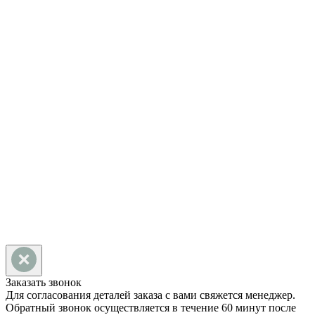
АДРЕС
424000, Республика Марий
Эл, г. Йошкар-Ола, ул.
Строителей, д. 101, офис 10
НАПИСАТЬ НАМ
Заказать звонок
Для согласования деталей заказа с вами свяжется менеджер.
Обратный звонок осуществляется в течение 60 минут после