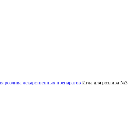
ля розлива лекарственных препаратов
Игла для розлива №3