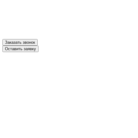
Оставить заявку
Заказать звонок
Оставить заявку
ники
 стол с полкой
токлава №1