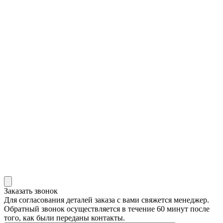
АДРЕС
424000, Республика Марий
Эл, г. Йошкар-Ола, ул.
Строителей, д. 101, офис 10
НАПИСАТЬ НАМ
Заказать звонок
Для согласования деталей заказа с вами свяжется менеджер.
Обратный звонок осуществляется в течение 60 минут после
того, как были переданы контакты.